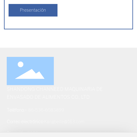
Presentación
SHANDONG CHANNEED MAQUINARIA DE
ENVASADO DE ALIMENTOS CO., LTD
Teléfono
:
+ 86-536-6083899
Correo electrónico
:
Kangbeite@163.com
Dirección
: 5999 camino del este de Mizhou, ciudad de