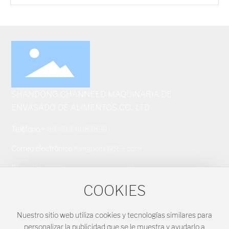
SHANDONG CHANNEED MAQUINARIA DE
ENVASADO DE ALIMENTOS CO., LTD
Teléfono
:
+ 86-536-6083899
Correo electrónico
:
Kangbeite@163.com
Dirección
: 5999 camino del este de Mizhou, ciudad de
Zhucheng, ciudad de Weifang, provincia de Shandong
COOKIES
Teléfono
:
+ 86-18663653918
Nuestro sitio web utiliza cookies y tecnologías similares para
personalizar la publicidad que se le muestra y ayudarlo a