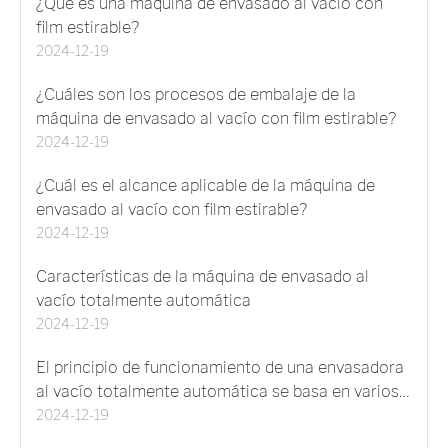
¿Qué es una máquina de envasado al vacío con
film estirable?
2024-12-19
¿Cuáles son los procesos de embalaje de la
máquina de envasado al vacío con film estirable?
2024-12-19
¿Cuál es el alcance aplicable de la máquina de
envasado al vacío con film estirable?
2024-12-19
Características de la máquina de envasado al
vacío totalmente automática
2024-12-19
El principio de funcionamiento de una envasadora
al vacío totalmente automática se basa en varios
pasos clave
2024-12-19